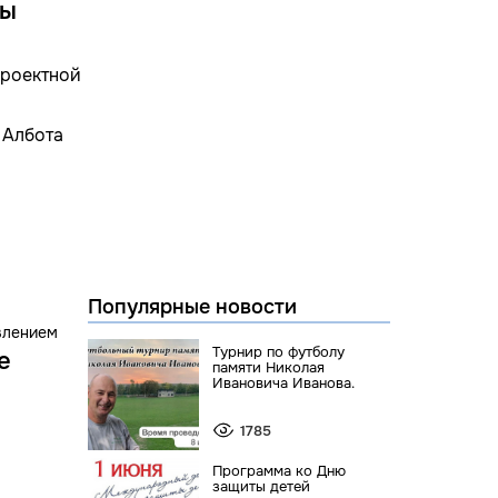
ны
проектной
 Албота
Популярные новости
влением
Турнир по футболу
е
памяти Николая
Ивановича Иванова.
1785
Программа ко Дню
защиты детей