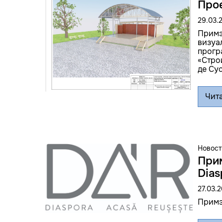
Прое
29.03.
Примэ
визуа
прогр
«Стро
де Сус
Чита
Новост
При
Dias
27.03.
Примэр