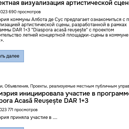
ктная визуализация артистической сце
2023
690 просмотров
рия коммуны Албота де Сус предлагает ознакомиться с 
лизацией артистической сцены, разработанной в рамках
аммы DAR 1+3 "Diaspora acasă reușește" с проектом
ительство летней концертной площадки-сцены в коммуне
».
ть далее
и
, Объявления
, Проекты, реализуемые местным публичным упра
мэрия инициировала участие в программ
pora Acasă Reușește DAR 1+3
2023
771 просмотров
ия приняла участие в ....